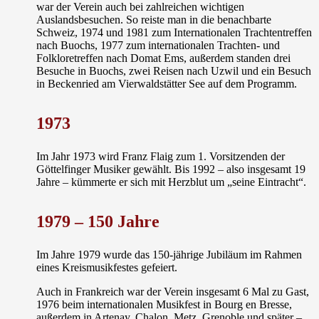
war der Verein auch bei zahlreichen wichtigen
Auslandsbesuchen. So reiste man in die benachbarte
Schweiz, 1974 und 1981 zum Internationalen Trachtentreffen
nach
Buochs
, 1977 zum internationalen Trachten- und
Folkloretreffen nach Domat Ems, außerdem standen drei
Besuche in Buochs, zwei Reisen nach Uzwil und ein Besuch
in Beckenried am Vierwaldstätter See auf dem Programm.
1973
Im Jahr 1973 wird Franz Flaig zum 1. Vorsitzenden der
Göttelfinger Musiker gewählt. Bis 1992 – also insgesamt 19
Jahre – kümmerte er sich mit Herzblut um „seine Eintracht“.
1979 –
150 Jahre
Im Jahre 1979 wurde das 150-jährige Jubiläum im Rahmen
eines
Kreismusikfestes
gefeiert.
Auch in Frankreich war der Verein insgesamt 6 Mal zu Gast,
1976 beim internationalen Musikfest in Bourg en Bresse,
außerdem in Artenay, Chalon, Metz, Grenoble und später –