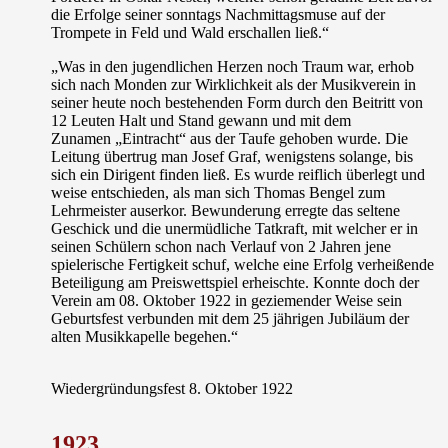
die Erfolge seiner sonntags Nachmittagsmuse auf der
Trompete in Feld und Wald erschallen ließ.“
„Was in den jugendlichen Herzen noch Traum war, erhob
sich nach Monden zur Wirklichkeit als der Musikverein in
seiner heute noch bestehenden Form durch den Beitritt von
12 Leuten Halt und Stand gewann und mit dem
Zunamen
„Eintracht“
aus der Taufe gehoben wurde. Die
Leitung übertrug man Josef Graf, wenigstens solange, bis
sich ein Dirigent finden ließ. Es wurde reiflich überlegt und
weise entschieden, als man sich Thomas Bengel zum
Lehrmeister auserkor. Bewunderung erregte das seltene
Geschick und die unermüdliche Tatkraft, mit welcher er in
seinen Schülern schon nach Verlauf von 2 Jahren jene
spielerische Fertigkeit schuf, welche eine Erfolg verheißende
Beteiligung am Preiswettspiel erheischte. Konnte doch der
Verein am 08. Oktober 1922 in geziemender Weise sein
Geburtsfest verbunden mit dem 25 jährigen Jubiläum der
alten Musikkapelle begehen.“
Wiedergründungsfest 8. Oktober 1922
1923