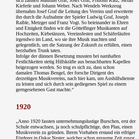
sich zählten Matthias Graf, Josef Graf, Fridolin Katz, Stefan
Kieferle und Johann Weber. Nach Wendels Werkzeug
übernahm Josef Graf die Leitung des Vereins und erweiterte
ihn durch die Aufnahme der Spieler Ludwig Graf, Joseph
Raible, Metzger und Franz Vogt. So beieinander in Ehren
und Einigkeit finden wir die Göttelfinger Musikanten auf
Hochzeiten, Kirbetänzen, Vereinsfesten und Schäferläufen
irgendwo im Land, wo sie ihre Musik machten und
gelegentlich, um die Satzung der Zukunft zu erfüllen, einen
herzhaften Trunk taten.
Infolge der dünnen Besetzung mussten bei namhaften
Festlichkeiten stetig Hilfskräfte aus benachbarten Kapellen
beigezogen werden. So trug es sich zu, dass schon
damalen
Thomas Bengel
, der forsche Dirigent des
derzeitigen Musikvereins, nach hier kam, um Aushilfsdienste
zu leisten und sich durch sein gediegenes Spiel zu einem
gerngesehenen Gast machte.“
1920
„Anno 1920 fassten unternehmungslustige Burschen, erst der
Schule entwachsen, ja noch schulpflichtige, den Plan, einen
Musikverein zu gründen. Ihrem Vorhaben erstand ein eifriger
Förderer in Oskar Nester, welcher schon geraume Zeit zuvor